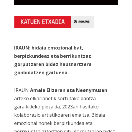
IRAUN: bidaia emozional bat,
berpizkundeaz eta berrikuntzaz
gorputzaren bidez hausnartzera
gonbidatzen gaituena.
IRAUN
Amaia Elizaran eta Neønymusen
arteko elkarlanetik sortutako dantza
garaikideko pieza da, 2023an hasitako
kolaborazio artistikoaren emaitza. Bidaia
emozional honek berpizkundea eta
berrikuntza aztertzen ditu gorputzaren bidez.