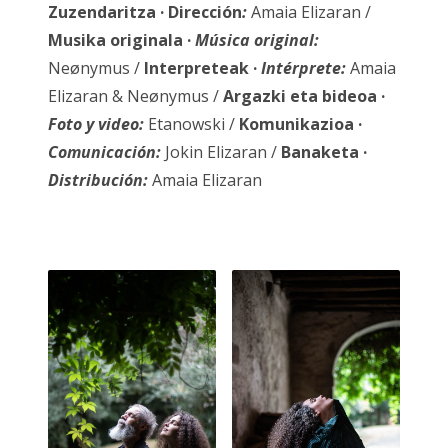
Zuzendaritza · Dirección
:
Amaia Elizaran /
Musika originala ·
Música original:
Neønymus /
Interpreteak
·
Intérprete:
Amaia
Elizaran & Neønymus /
Argazki eta bideoa ·
Foto y video:
Etanowski /
Komunikazioa
·
Comunicación:
Jokin Elizaran /
Banaketa
·
Distribución:
Amaia Elizaran