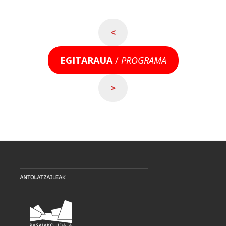
<
EGITARAUA
/
PROGRAMA
>