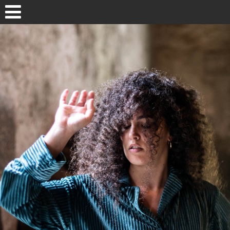
Skip to content
HASIERA / INICIO
2026 EGITARAUA / PROGRAMA
MAPA / GUNEAK
AURREO EDIZIOAK / EDICIONES ANTERIORES
· EDICIÓN 2025 EDIZIOA
Pasaiako
· EDICIÓN 2024 EDIZIOA
· EDICIÓN 2023 EDIZIOA
· EDICIÓN 2022 EDIZIOA