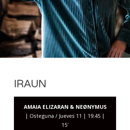
Dantza
· EDICIÓN 2021 EDIZIOA
Festibala
· EDICIÓN 2020 EDIZIOA
· EDICIÓN 2019 EDIZIOA
Search for:
IRAUN
AMAIA ELIZARAN
& NEØNYMUS
| Osteguna / Jueves 11 | 19:45 |
15′