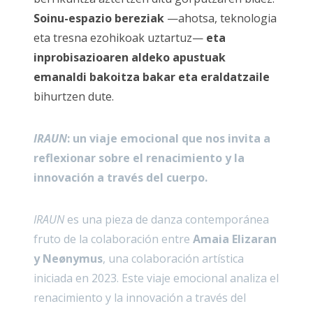
Soinu-espazio bereziak
—ahotsa, teknologia
eta tresna ezohikoak uztartuz—
eta
inprobisazioaren aldeko apustuak
emanaldi bakoitza bakar eta eraldatzaile
bihurtzen dute.
IRAUN
: un viaje emocional que nos invita a
reflexionar sobre el renacimiento y la
innovación a través del cuerpo.
IRAUN
es una pieza de danza contemporánea
fruto de la colaboración entre
Amaia Elizaran
y Neønymus
, una colaboración artística
iniciada en 2023. Este viaje emocional analiza el
renacimiento y la innovación a través del