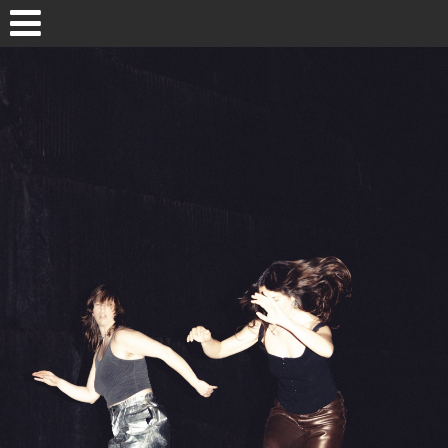
Skip to content
HASIERA / INICIO
2026 EGITARAUA / PROGRAMA
MAPA / GUNEAK
AURREO EDIZIOAK / EDICIONES ANTERIORES
· EDICIÓN 2025 EDIZIOA
Pasaiako
· EDICIÓN 2024 EDIZIOA
· EDICIÓN 2023 EDIZIOA
· EDICIÓN 2022 EDIZIOA