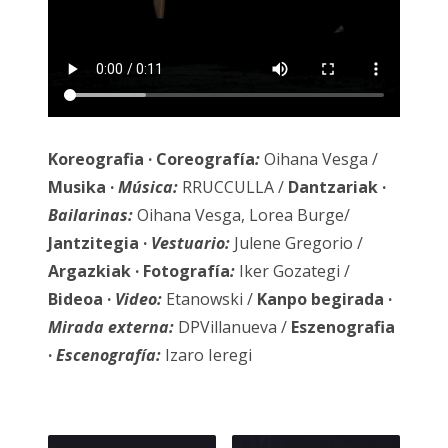
Koreografia · Coreografía
:
Oihana Vesga /
Musika ·
Música:
RRUCCULLA /
Dantzariak
·
Bailarinas:
Oihana Vesga, Lorea Burge/
Jantzitegia ·
Vestuario:
Julene Gregorio /
Argazkiak · Fotografía
:
Iker Gozategi /
Bideoa
·
Video:
Etanowski /
Kanpo begirada
·
Mirada externa:
DPVillanueva /
Eszenografia
·
Escenografía:
Izaro Ieregi