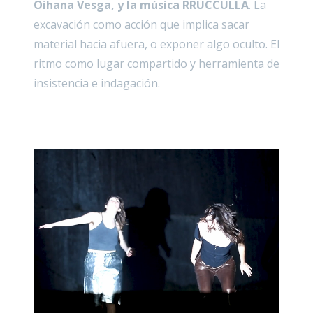
Oihana Vesga, y la música RRUCCULLA
. La
excavación como acción que implica sacar
material hacia afuera, o exponer algo oculto. El
ritmo como lugar compartido y herramienta de
insistencia e indagación.