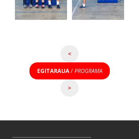
<
EGITARAUA
/
PROGRAMA
>