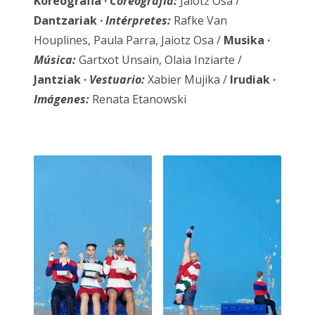
Koreografia ·
Coreografía:
Jaiotz Osa /
Dantzariak
·
Intérpretes:
Rafke Van
Houplines, Paula Parra, Jaiotz Osa /
Musika ·
Música:
Gartxot Unsain, Olaia Inziarte /
Jantziak
·
Vestuario:
Xabier Mujika /
Irudiak
·
Imágenes:
Renata Etanowski