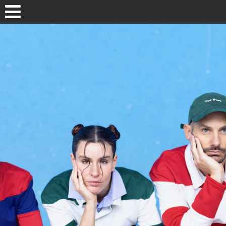
Skip to content
HASIERA / INICIO
2026 EGITARAUA / PROGRAMA
MAPA / GUNEAK
AURREO EDIZIOAK / EDICIONES ANTERIORES
· EDICIÓN 2025 EDIZIOA
Pasaiako
· EDICIÓN 2024 EDIZIOA
· EDICIÓN 2023 EDIZIOA
· EDICIÓN 2022 EDIZIOA