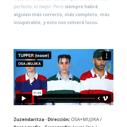
perfecto, el mejor. Pero
siempre habrá
alguien más correcto, más completo, más
insuperable, y esto nos volverá locos.
Zuzendaritza · Dirección
:
OSA+MUJIKA /