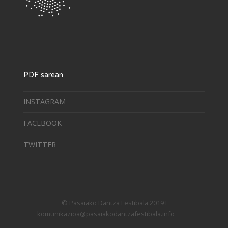
PDF sarean
INSTAGRAM
FACEBOOK
TWITTER
© Pasaiako Dantza Festibala 2019 I
komunikazioa@pasaiakodantzafestibala.info