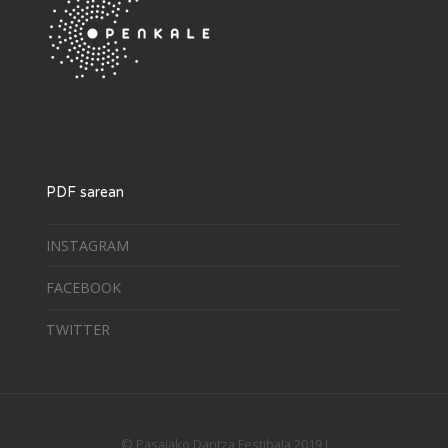
PDF sarean
INSTAGRAM
FACEBOOK
TWITTER
© Pasaiako Dantza Festibala 2019 I